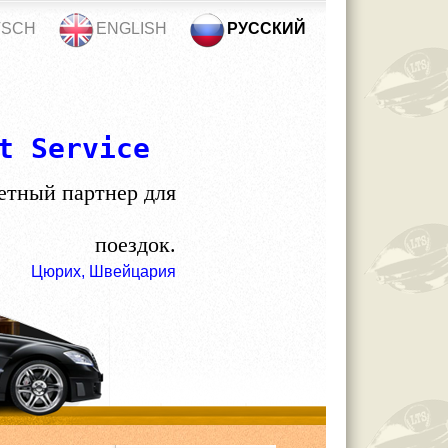
TSCH
ENGLISH
РУССКИЙ
t Service
етный партнер для
поездок.
Цюрих, Швейцария