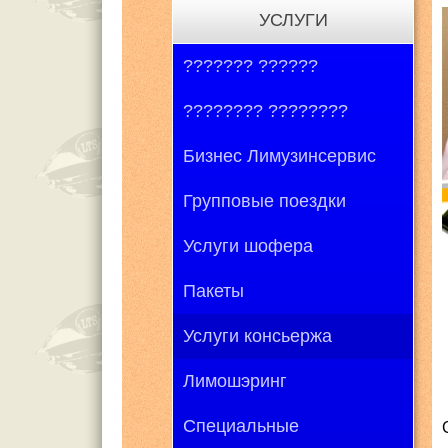
УСЛУГИ
??????? ??????
???????? ????????
Бизнес Лимузинсервис
Групповые поездки
Услуги шофера
Пакеты
Услуги консьержа
Лимошэринг
Специальные