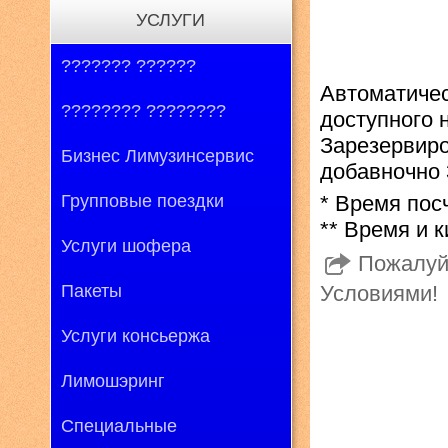
УСЛУГИ
??????? ??????
Автоматиче
???????? ????????
доступного 
Зарезервиро
Бизнес Лимузинсервис
добавночно 
Групповые поездки
* Время пос
** Время и 
Услуги шофера
Пожалуй
Пакеты
Условиями!
Услуги консьержа
Лимошэринг
Специальные